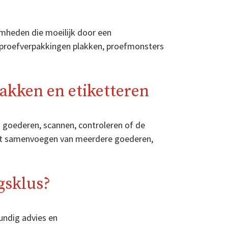
mheden die moeilijk door een
d proefverpakkingen plakken, proefmonsters
pakken en etiketteren
an goederen, scannen, controleren of de
 het samenvoegen van meerdere goederen,
gsklus?
undig advies en