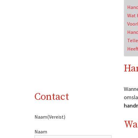
Hand
Wat h
Voor
Hand
Tell
Heef
Ha
Wanne
Contact
omslac
handm
Naam
(Vereist)
Wat
Naam