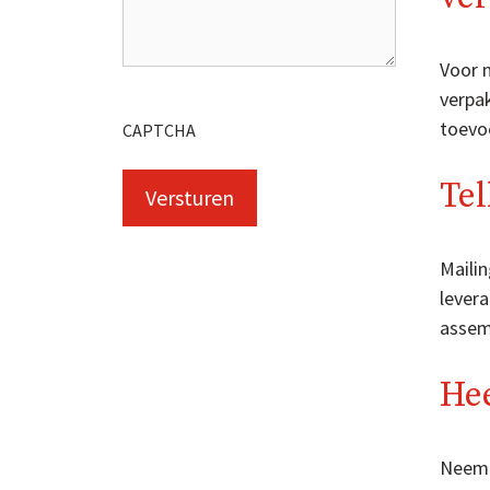
Voor 
verpa
toevo
CAPTCHA
Tel
Mailin
lever
assem
Hee
Neem 