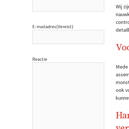
Wij zi
nauwk
contro
E-mailadres
(Vereist)
detai
Voo
Reactie
Mede 
assem
monst
ook v
kunne
Han
ve