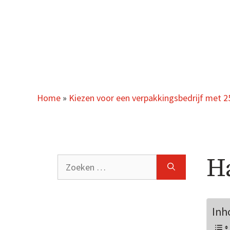
Ga
naar
de
inhoud
Home
»
Kiezen voor een verpakkingsbedrijf met 25
H
Zoeken
Inh