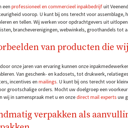
jn een
professioneel en commercieel inpakbedrijf
uit Veenenda
eurigheid voorop. U kunt bij ons terecht voor assemblage, 
leren en tellen. Wij werken voor opdrachtgevers uit uitlope
llisten, brancheverenigingen, webwinkels, groothandels tot 
rbeelden van producten die wi
door onze jaren van ervaring kunnen onze inpakmedewerker
bleren. Van geschenk- en kadosets, tot drukwerk, relatiege
ers, incentives en
mailings
. U kunt bij ons terecht voor kl
oor grootschalige orders. Mocht uw doelgroep een voorkeur
n wij in samenspraak met u en onze
direct mail experts
uw g
dmatig verpakken als aanvulli
rpakken