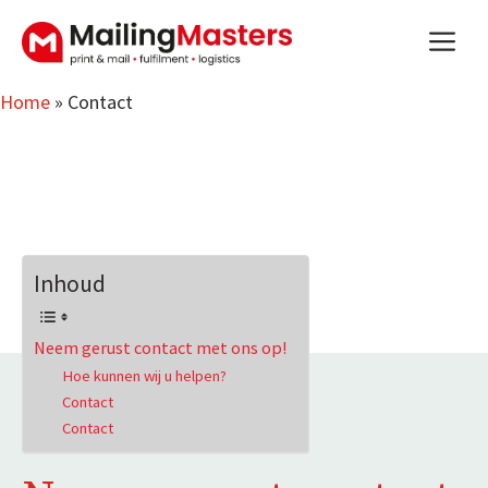
Ga
m
naar
de
inhoud
Home
»
Contact
Inhoud
Neem gerust contact met ons op!
Hoe kunnen wij u helpen?
Contact
Contact