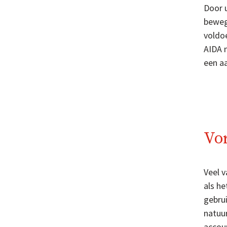
Door 
beweg
voldoe
AIDA 
een a
Vo
Veel 
als he
gebrui
natuur
accou