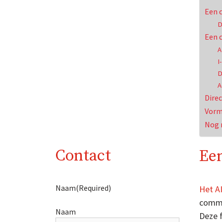
Een d
D
Een d
A
I
D
A
Dire
Vorm
Nog 
Contact
Een
Naam
(Required)
Het A
commu
Naam
Deze f