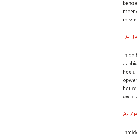
behoef
meer 
missen
D- De
In de
aanbie
hoe u
opwer
het re
exclus
A- Ze
Inmid