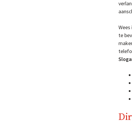
verlan
aansch
Wees i
te bev
maken
telef
Sloga
Dir