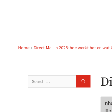
Skip
to
content
Home
»
Direct Mail in 2025: hoe werkt het en wat 
Di
Search
for:
Inh