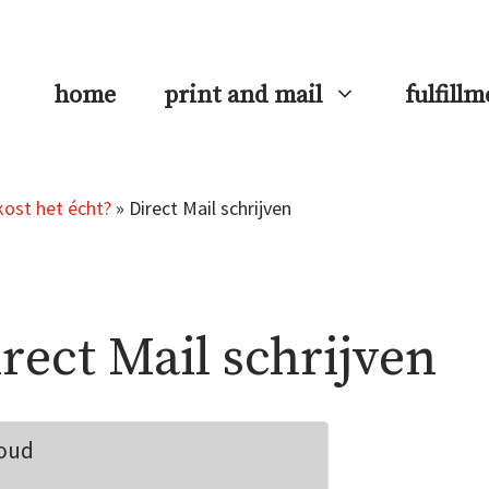
home
print and mail
fulfill
kost het écht?
»
Direct Mail schrijven
rect Mail schrijven
oud