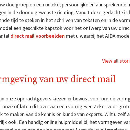
uw doelgroep op een unieke, persoonlijke en aansprekende 
en in de door u gewenste richting. Vanuit deze gedachte is
nde tijd te steken in het schrijven van teksten en in de vorm
model een geschikte kapstok voor het ontwerp van uw direct 
antal
direct mail voorbeelden
met u waarbij het AIDA model 
Direct mail
voorbeelden
View all stor
rmgeving van uw direct mail
van onze opdrachtgevers kiezen er bewust voor om de vormge
t onze of laten dit over aan een vormgever. Zeker voor gro
k te maken van de kennis en kunde van experts. Wilt u zelf
lijk ook. Een handig online hulpmiddel bij het vormgeven van
nt maken en aan de slag gaan met 1 van de vele templates.