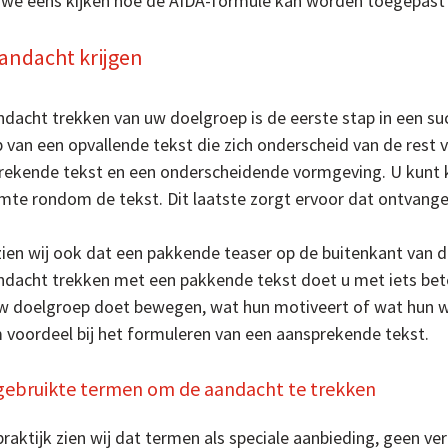
 we eens kijken hoe de AIDA-formule kan worden toegepast o
Aandacht krijgen
ndacht trekken van uw doelgroep is de eerste stap in een su
 van een opvallende tekst die zich onderscheid van de rest v
rekende tekst en een onderscheidende vormgeving. U kunt ki
imte rondom de tekst. Dit laatste zorgt ervoor dat ontvan
ien wij ook dat een pakkende teaser op de buitenkant van de 
ndacht trekken met een pakkende tekst doet u met iets bet
w doelgroep doet bewegen, wat hun motiveert of wat hun wen
 voordeel bij het formuleren van een aansprekende tekst.
gebruikte termen om de aandacht te trekken
praktijk zien wij dat termen als speciale aanbieding, geen v