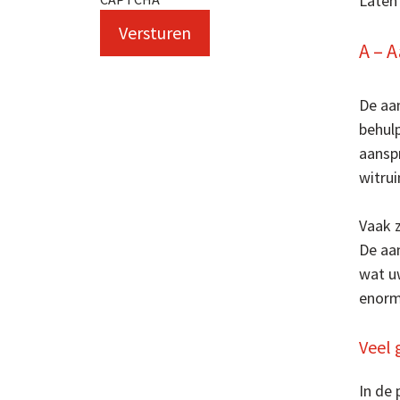
Laten
A – 
De aa
behulp
aansp
witru
Vaak z
De aa
wat u
enorm
Veel 
In de 