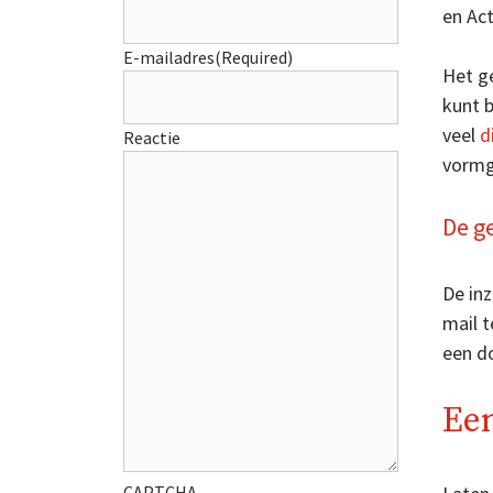
en Act
E-mailadres
(Required)
Het ge
kunt 
veel
d
Reactie
vormg
De g
De inz
mail 
een d
Een
CAPTCHA