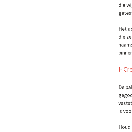
die wi
getes
Het a
die ze
naams
binnen
I- Cr
De pak
gegoo
vastst
is voo
Houd 