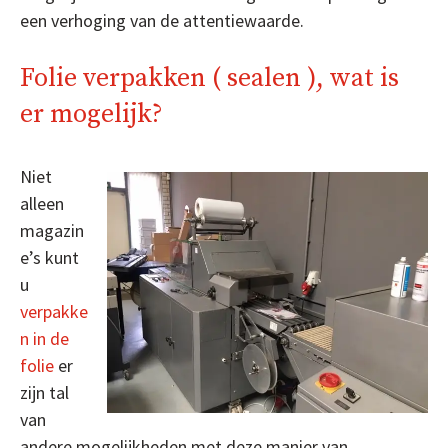
een verhoging van de attentiewaarde.
Folie verpakken ( sealen ), wat is
er mogelijk?
Niet
alleen
magazin
e’s kunt
u
verpakke
n in de
folie
er
zijn tal
van
andere mogelijkheden met deze manier van