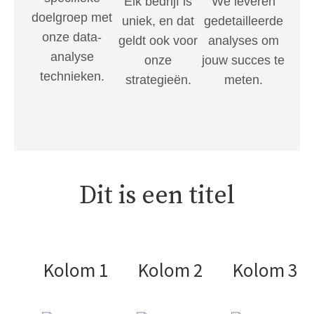
Elk bedrijf is
We leveren
doelgroep met
uniek, en dat
gedetailleerde
onze data-
geldt ook voor
analyses om
analyse
onze
jouw succes te
technieken.
strategieën.
meten.
Dit is een titel
Kolom 1
Kolom 2
Kolom 3