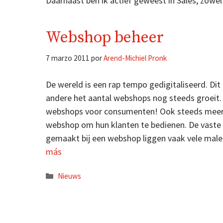
Daarnaast ben ik actief geweest in Sales, zowel 
Webshop beheer
7 marzo 2011
por
Arend-Michiel Pronk
De wereld is een rap tempo gedigitaliseerd. Dit
andere het aantal webshops nog steeds groeit. 
webshops voor consumenten! Ook steeds meer 
webshop om hun klanten te bedienen. De vaste
gemaakt bij een webshop liggen vaak vele male
más
Categorías
Nieuws