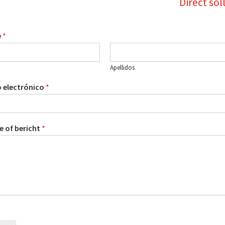
Direct sol
e
*
Apellidos
 electrónico
*
e of bericht
*