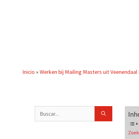
Saltar
al
contenido
Inicio
»
Werken bij Mailing Masters uit Veenendaal
Buscar:
Inh
Zoek