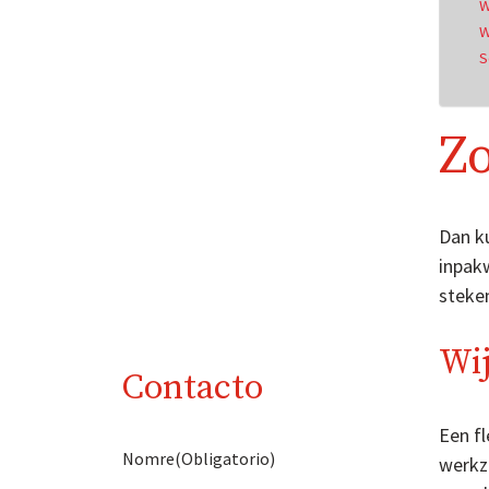
W
W
S
Zo
Dan ku
inpak
steke
Wij
Contacto
Een fl
Nomre
(Obligatorio)
werkz