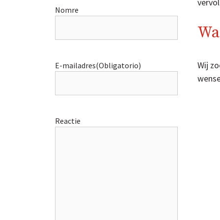
vervol
Nomre
Wat
Wij z
E-mailadres
(Obligatorio)
wensel
Reactie