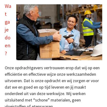
Wa
t
ga
je
do
en
?
Onze opdrachtgevers vertrouwen erop dat wij op een
efficiëntie en effectieve wijze onze werkzaamheden
uitvoeren. Dat is onze opdracht en wij zorgen er voor
dat we en goed en op tijd leveren en jij maakt
onderdeel uit van deze werkwijze. Wij werken
uitsluitend met “schone” materialen, geen
vloeistoffen of etenswaren.