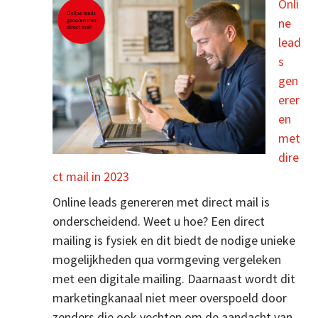
Onli
ne
lead
s
gen
erer
en
met
dire
ct mail in 2023
Online leads genereren met direct mail is
onderscheidend. Weet u hoe? Een direct
mailing is fysiek en dit biedt de nodige unieke
mogelijkheden qua vormgeving vergeleken
met een digitale mailing. Daarnaast wordt dit
marketingkanaal niet meer overspoeld door
zenders die ook vechten om de aandacht van