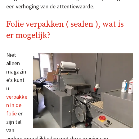
een verhoging van de attentiewaarde.
Folie verpakken ( sealen ), wat is
er mogelijk?
Niet
alleen
magazin
e’s kunt
u
verpakke
n in de
folie
er
zijn tal
van
andere mogelijkheden met deze manier van