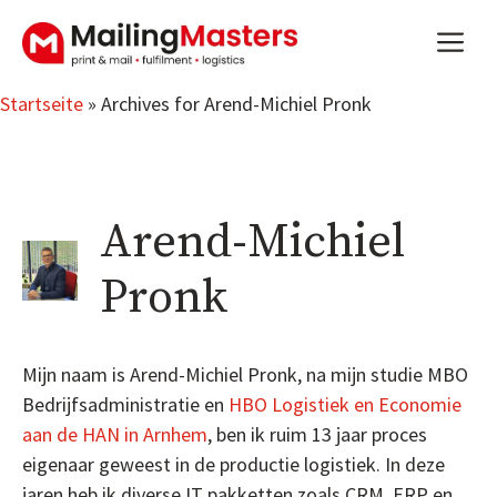
Zum
m
Inhalt
springen
Startseite
»
Archives for Arend-Michiel Pronk
Arend-Michiel
Pronk
Mijn naam is Arend-Michiel Pronk, na mijn studie MBO
Bedrijfsadministratie en
HBO Logistiek en Economie
aan de HAN in Arnhem
, ben ik ruim 13 jaar proces
eigenaar geweest in de productie logistiek. In deze
jaren heb ik diverse IT pakketten zoals CRM, ERP en