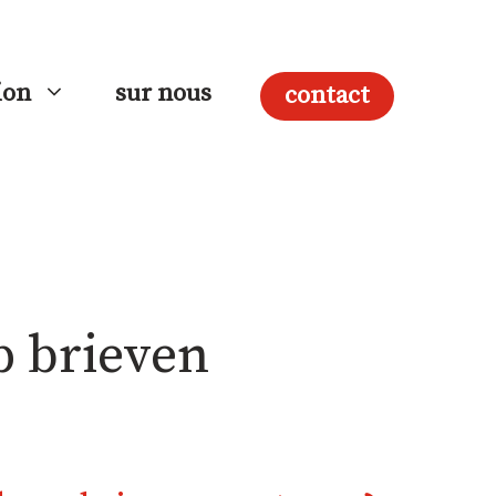
ion
sur nous
contact
p brieven