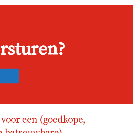
rsturen?
voor een (goedkope,
en betrouwbare)