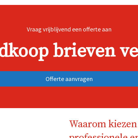
Vraag vrijblijvend een offerte aan
dkoop brieven ve
Offerte aanvragen
Waarom kiezen 
professionele 