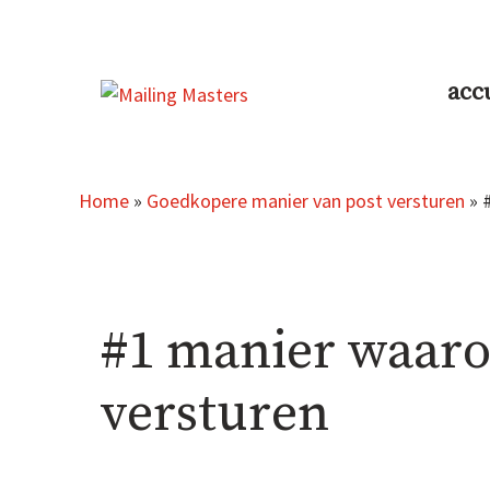
Aller
au
contenu
acc
Home
»
Goedkopere manier van post versturen
»
#1 manier waaro
versturen