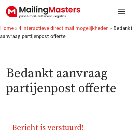
Aller
m
au
contenu
Home
»
4 interactieve direct mail mogelijkheden
»
Bedankt
aanvraag partijenpost offerte
Bedankt aanvraag
partijenpost offerte
Bericht is verstuurd!